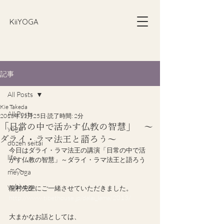
​KiiYOGA
記事
All Posts
Kie Takeda
All Posts
2013年11月25日
読了時間: 2分
「日常の中で活かす仏教の智慧」 ～
yoga
ダライ・ラマ法王と語ろう～
dozen seitai
今日はダライ・ラマ法王の講演「日常の中で活
life
かす仏教の智慧」～ダライ・ラマ法王と語ろう
～へ。
meyoga
yubiyoga
龍村先生にご一緒させていただきました。
http://www.tibethouse.jp/dalai_lama/2013/
大まかなお話としては、