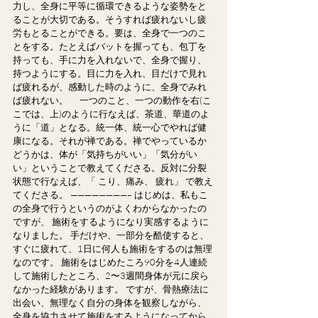
力し、全身に平等に循環できるような姿勢をと
ることが大切である。そうすれば疲れないし疲
労もとることができる。要は、全身で一つのこ
とをする。たとえばバットを握っても、包丁を
持っても、手に力を入れないで、全身で握り、
持つようにする。目に力を入れ、目だけで見れ
ば疲れるが、感動した時のように、全身でみれ
ば疲れない。　 一つのこと、一つの動作を右(こ
こでは、上)のように行なえば、茶道、華道のよ
うに「道」となる。統一体、統一心でやれば健
康になる。それが禅である。禅でやっているか
どうかは、体が「気持ちがいい」「気分がい
い」ということで教えてくださる。反対に分裂
状態で行なえば、「 こり、痛み、 疲れ」 で教え
てくださる。 ————————– はじめは、私もこ
の全身で行うというのがよくわからなかったの
ですが、 施術をするようになり実感するように
なりました。 手だけや、一部分を酷使すると、
すぐに疲れて、1日に何人も施術をするのは無理
なのです。 施術をはじめたころ90分を4人連続
して施術したところ、2〜3週間身体が元に戻ら
なかった経験があります。 ですが、骨熱療法に
出会い、無理なく自分の身体を観察しながら、
全身を協力させて施術をするようになってから