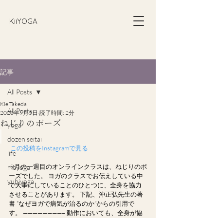
​KiiYOGA
記事
All Posts
Kie Takeda
All Posts
2020年9月5日
読了時間: 2分
ねじりのポーズ
yoga
dozen seitai
 この投稿をInstagramで見る
life
9月の一週目のオンラインクラスは、ねじりのポ
meyoga
ーズでした。 ヨガのクラスでお伝えしている中
yubiyoga
で大事にしていることのひとつに、全身を協力
させることがあります。 下記、沖正弘先生の著
書 “なぜヨガで病気が治るのか”からの引用で
す。 ————————– 動作においても、全身が協