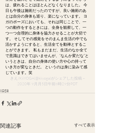
は、疲れることはほとんどなくなりました。 今
日も午後は施術だったのですが、良い施術のあ
とは自分の身体も巡り、楽になっています。 ヨ
ガのポーズにおいても、それは同じことで、一
つの動作をするときには、全身を観察して、一
つ一つ合理的に身体を協力させることが大切で
す。 そしてその感覚をそのまんま生活の中でも
活かすようにすると、生活全てを動禅とするこ
とができます。 私もまだまだ、生活のなか全て
で意識はできてはいませんが、”なんか変だな”と
いうときは、自分の身体の使い方や心の持って
いき方が変なときだ。 というのは身に染みて感
じています。笑
 きえ/KiiYOGA
(@kiiyoga)がシェアした投稿 – 
2020年 9月月5日午前8時29分PDT
yoga
関連記事
すべて表示