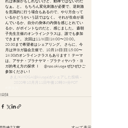
れは体操かもしれないけど、動禅ではないのだ
なぁ。と。 もちろん変化刺激が必要で、逆刺激
を意識的に行う場合もあるので、やり方合って
いるかどうかいう話ではなく。 それが生命が喜
んでいるか、自分の身体の内側を感じとれてい
るか。がポイントなのだと、感じました。 森朝
子先生主催のオンラインクラスは、誰でも参加
できます。 次回は11/8(日)18:00〜20:00。
20:30まで希望者はシェアリング。 さらに、今
月は沖ヨガ協会主催で、10月18日(日)15:00〜
18:30のオンラインクラスもあります！ テーマ
は、アサナ・プラナヤマ・プラティヤハラ・ヨ
ガ的考え方の探求 Ⅰ　 @npo.okiyoga ぜひぜひご
参加ください！
 きえ/KiiYOGA
(@kiiyoga)がシェアした投稿 – 
2020年10月月11日午後10時39分PDT
#沖ヨガ
yoga
すべて表示