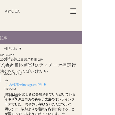
​KiiYOGA
記事
All Posts
Kie Takeda
All Posts
2020年10月12日
読了時間: 2分
アサナ自体が冥想(ディアーナ禅定行
yoga
法)でなければいけない
dozen seitai
life
 この投稿をInstagramで見る
meyoga
昨日は毎月楽しみに参加させていただいている
yubiyoga
イギリス沖道ヨガの森朝子先生のオンラインク
ラスでした。 毎月深い学びをいただけていて、
明らかに、以前よりも意識を内側に向けること
が深まっているように感じています。 た