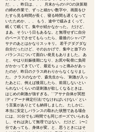
だ、、、昨日は、、、 月末からのNPOの決算期
の締め作業で、ずっと細かい数字や、画面をひ
たすら見る時間が長く、寝る時間も遅くなって
いたためか、、、 もう、途中で緩みまくって、
眠くて眠くて。集中が続かなかった。 だけど、
まあ、そういう日もあるな。と無理せずに自分
のペースでさせてもらったら、最後のシャバア
サナのあとはかなりスッキリ。 若干グダグダな
自分だったけど、そのおかげで、集中と放下の
バランスについて面白い発見もありました。 あ
と、やはり妊娠後期になり、お尻や恥骨に負荷
がかかってきていて、最近ちょっと痛みがあっ
たのが、昨日のクラス終わりからなくなりまし
た。 クラスのなかで、森先生から、”刺激が入っ
たあとに、例えば後屈したら、前屈しないとい
られないくらいの逆刺激が欲しくなるときは、
はじめの刺激が強すぎる。” “アサナ自体が冥想
(ディアーナ禅定行法)でなければいけない” とい
う言葉がありとても納得しました。 たしかに、
本当に安定しバランスの取れた状態である場合
には、30分でも1時間でも同じポーズでいられる
し、それは決して無理ではない。 だけど、1〜2
分であっても、身体が変。と、思うときにはそ