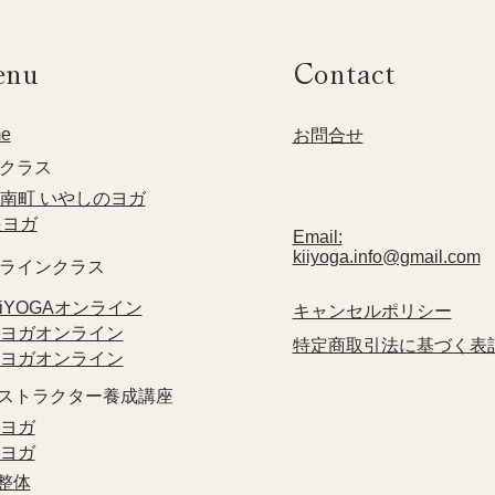
enu
Contact
e
​お問合せ
クラス​
方南町 いやしのヨガ
眼ヨガ
Email:
kiiyoga.info@gmail.com
ンラインクラス
KiiYOGAオンライン
​キャンセルポリシー
眼ヨガオンライン
特定商取引法に基づく表
指ヨガオンライン
ンストラクター養成講座
眼ヨガ
指ヨガ
禅整体