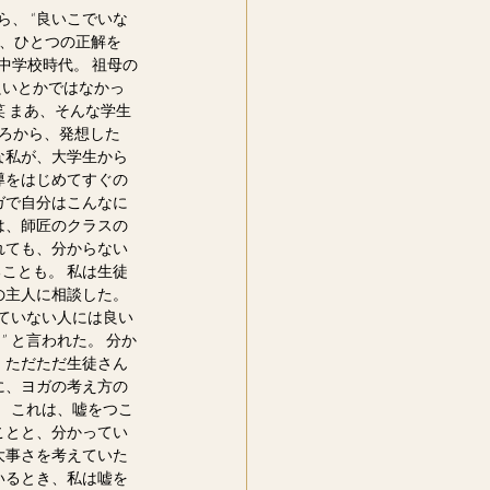
、 “良いこでいな
、ひとつの正解を 
小中学校時代。 祖母の
いとかではなかっ
笑 まあ、そんな学生
ころから、発想した
私が、大学生から
をはじめてすぐの
゙で自分はこんなに
容は、師匠のクラスの
れても、分からない
ことも。 私は生徒
今の主人に相談した。
っていない人には良い
 と言われた。 分か
ただただ生徒さん
、ヨガの考え方の
。 これは、嘘をつこ
ることと、分かってい
の大事さを考えていた
いるとき、私は嘘を