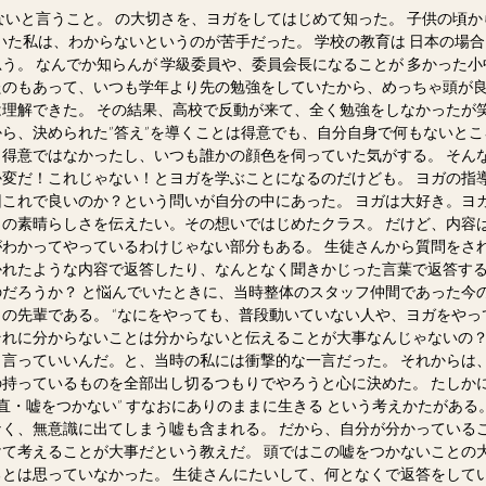
いと言うこと。 の大切さを、ヨガをしてはじめて知った。 子供の頃から
いた私は、わからないというのが苦手だった。 学校の教育は 日本の場合
。 なんでか知らんが 学級委員や、委員会長になることが 多かった
たのもあって、いつも学年より先の勉強をしていたから、めっちゃ頭が良
理解できた。 その結果、高校で反動が来て、全く勉強をしなかったが
から、決められた”答え”を導くことは得意でも、自分自身で何もないと
得意ではなかったし、いつも誰かの顔色を伺っていた気がする。 そんな
゙！これじゃない！とヨガを学ぶことになるのだけども。 ヨガの指導
れで良いのか？という問いが自分の中にあった。 ヨガは大好き。ヨカ
の素晴らしさを伝えたい。その想いではじめたクラス。 だけど、内
がわかってやっているわけじゃない部分もある。 生徒さんから質問をさ
れたような内容で返答したり、なんとなく聞きかじった言葉で返答する
のだろうか？ と悩んでいたときに、当時整体のスタッフ仲間であった
りの先輩である。 “なにをやっても、普段動いていない人や、ヨガをや
れに分からないことは分からないと伝えることが大事なんじゃないの？”
言っていいんだ。と、当時の私には衝撃的な一言だった。 それからは、
持っているものを全部出し切るつもりでやろうと心に決めた。 たしかに
直・嘘をつかない” すなおにありのままに生きる という考えかたがある
゙なく、無意識に出てしまう嘘も含まれる。 だから、自分が分かってい
て考えることが大事だという教えだ。 頭ではこの嘘をつかないこと
いるとは思っていなかった。 生徒さんにたいして、何となくで返答をして