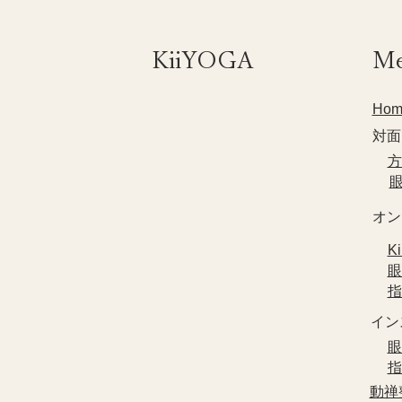
​KiiYOGA
M
Hom
対面
​
​
​オ
​
​
​
​イ
​
​
​動