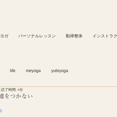
ヨガ
パーソナルレッスン
動禅整体
インストラ
life
meyoga
yubiyoga
読了時間: 4分
・嘘をつかない
見る