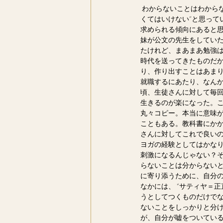
わからないことはわからな
くてはいけない”と思って
求められる傾向にあると思う
妹が公文の先生をしてい
たけれど、まあまあ勉強は
時代を送ってきたものだ
り、作り出すことはあまり
就職するにあたり、なんか変た
頃、生徒さんに対して毎回こ
生きるのが楽になった。こ
丸々コピー。本当に意味
こともある。教科書にかか
さんに対してこれで良い
ヨガの経験としてはかな
刺激になるんじゃない？そ
らないことは分からないと
に寄り添うために、自分の
なかには、 “サティヤ＝正
うとしてつくものだけて
ないことをしっかりと分け
が、自分が嘘をついて