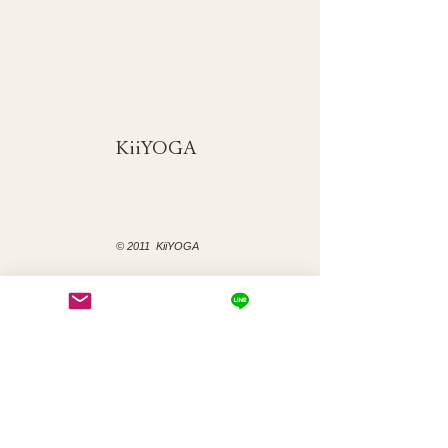
KiiYOGAオンラインクラ
い女性の腰腹力
ス
​KiiYOGA
© 2011 KiiYOGA
Menu
Home
対面クラス​
​方南町 いやしのヨガ
​眼ヨガ