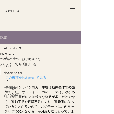
​KiiYOGA
記事
All Posts
Kie Takeda
All Posts
2020年9月23日
読了時間: 1分
バランスを整える
yoga
dozen seitai
 この投稿をInstagramで見る
life
午前はオンラインヨガ、午後は動禅整体での施
meyoga
術でした。 オンラインヨガのテーマは、ゆるめ
yubiyoga
るヨガ。 現代の人は様々な刺激が多いだけでな
く、運動不足や呼吸不足により、過緊張になっ
ていることが多いので、このテーマは、内容を
少しずつ変えながら、毎月繰り返し行っていま