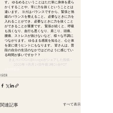
す。 ゆるめるということはただ単に身体を柔ら
かくすることや、常に力を抜くということとは
違います。 ヨガはバランスですから、緊張と弛
緩のバランスを整えること。 必要なときに力を
入れることができ、必要なときに力を抜くこと
ができることが重要です。 緊張が続くと、呼吸
も浅くなり、血行も悪くなり、肩こり、頭痛、 
腰痛、ストレスが抜けないなど、様々な不調に
つながります。 ゆるまる感覚を知ると、心と体
を楽に使うヒントにもなります。 皆さんは、普
段の自分の生活のなかではどのように感じてい
る時間が多いですか？？
 きえ/KiiYOGA
(@kiiyoga)がシェアした投稿 – 
2020年 9月月19日午前1時26分PDT
#動禅整体
yoga
関連記事
すべて表示