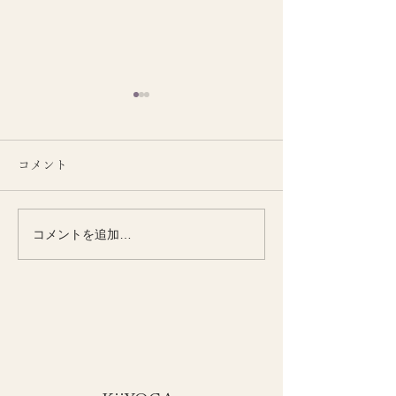
コメント
コメントを追加…
季節とともに整える
季節の変わり目
KiiYOGAオンラインクラ
い女性の腰腹力
ス