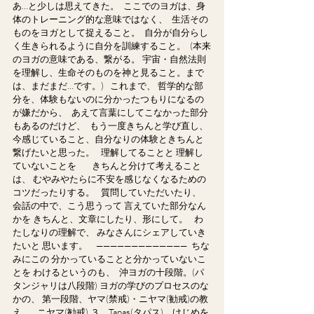
あ…と少しは思えてきた。﻿ ﻿ ここでのヨガは、身
体のトレーニング的な意味ではなく、﻿ ﻿ 生活その
ものをヨガとして捉えること。﻿ ﻿ 自分が自分らし
く生きられるように自分を訓練すること。﻿ ﻿ (本来
のヨガの意味である、繋がる。﻿ 宇宙・自然法則
を理解し、生命そのものを神と見ること。まで
は、まだまだ…です。)﻿ ﻿ ﻿ これまで、﻿ 哲学的な部
分を、体験もないのに分かったつもりになるの
が嫌だから、﻿ ﻿ あえて言葉にしてこなかった部分
もあるのだけど、﻿ ﻿ もう一度きちんと学び直し、
今感じていること、自分なりの体験ときちんと
繋げたいと思った。﻿ ﻿ ﻿ 理解してることと﻿ 理解し
ていないことを　﻿ ﻿ ﻿ きちんと分けて考えること
は、﻿ むやみやたらに不安を感じなくなるための
コツだったりする。﻿ ﻿ ﻿ 質問していただいたり、﻿ 
会話の中で、こう思うって﻿ 言えていた部分なん
かを﻿ きちんと、文章にしたり、形にして。﻿ ﻿ ﻿ わ
たしなりの理解で、﻿ みなさんにシェアしていき
たいと﻿ 思います。﻿ ﻿ ﻿ ﻿ —————————————﻿ ﻿ ちな
みにこの﻿ 分かっていることと分かっていないこ
とを﻿ わけるというのも、﻿ ﻿ 沖ヨガの十段階。(パ
タンジャリは八段階)﻿ ヨガの学びのプロセスのな
かの、﻿ 第一段階、ヤマ(禁戒)・ニヤマ(勧戒)の教
え。﻿ ﻿ ﻿ ニヤマ(勧戒)﻿ ３、Tapas(タパス)　けじめを