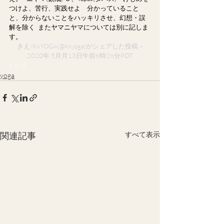
つけよ、苦行、実践せよ　分かっていること
と、分からないことをハッキリさせ、幻想・誤
解を除く﻿ ﻿ またヤマニヤマについては別に記しま
す。﻿
 きえ/KiiYOGA
(@kiiyoga)がシェアした投稿 – 
2020年 5月月13日午前8時28分PDT
#ヨガ
yoga
関連記事
すべて表示