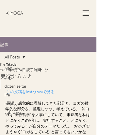
​KiiYOGA
記事
All Posts
Kie Takeda
All Posts
2020年5月14日
読了時間: 2分
実行すること
yoga
dozen seitai
 この投稿をInstagramで見る
life
最近、感覚的に理解してきた部分と、ヨガの哲
meyoga
学的な部分を、整理しつつ、考えている。﻿ ﻿ 沖ヨ
yubiyoga
ガは”実行哲学”を大事にしていて、未熟者な私は
とにかくこの9年は、実行すること、とにかく、
やってみる！が自分のテーマだった。﻿ ﻿ おかげで
ようやく”ヨガをしている”と言ってもいいかな