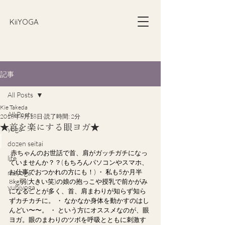
​KiiYOGA
記事
All Posts
Kie Takeda
All Posts
2018年6月18日
読了時間: 2分
★首を楽にする眼ヨガ★
yoga
dozen seitai
赤ちゃんのお世話で首、肩がガッチガチになっ
life
ていませんか？？(もちろんパソコンやスマホ、
お仕事でおつかれの方にも！) ・ 私も5か月半
meyoga
8kg弱(大きい笑)の娘の抱っこや授乳で前かがみ
yubiyoga
になることが多く、首、肩まわりが知らず知ら
ずカチカチに。 ・ なかなか身体を動かすのはし
んどい〜〜。 ・ という方にオススメなのが、眼
ヨガ。眼のまわりのツボを呼吸とともに刺激す