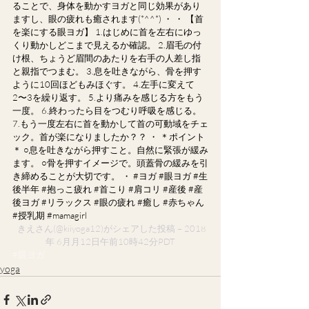
ることで、身体を動かすヨガと同じ効果があり
ますし、眼の疲れも癒されます(*^^*) ・ ・ 【首
を楽にする眼ヨガ】 1.はじめに首を左右にゆっ
くり動かしどこまで見えるか確認。 2.眉毛の付
け根、ちょうど眉間のあたりを右手の人差し指
と親指でつまむ。 3.息を吐きながら、骨を押す
ように10回ほどもみほぐす。 4.左手に変えて
2〜3を繰り返す。 5.より痛みを感じる方をもう
一度。 6.終わったら目をつむり呼吸を感じる。 
7.もう一度左右に首を動かして首の可動域をチェ
ック。首が楽になりましたか？？ ・ ＊ポイント
＊ ○息を吐きながら押すこと。自然に緊張が緩み
ます。 ○骨を押すイメージで。頭蓋骨の緩みを引
き締めることが大切です。 ・ #ヨガ #眼ヨガ #生
後半年 #抱っこ疲れ #首こり #肩コリ #産後 #産
後ヨガ #リラックス #眼の疲れ #癒し #赤ちゃん 
#授乳期 #mamagirl
 きえ
さん(@kiiyoga12)がシェアした投稿 – 2018
年 6月月12日午前10時42分PDT
#眼ヨガ
yoga