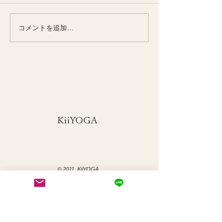
コメントを追加…
季節とともに整える
季節の変わり目
KiiYOGAオンラインクラ
い女性の腰腹力
ス
​KiiYOGA
© 2011 KiiYOGA
Menu