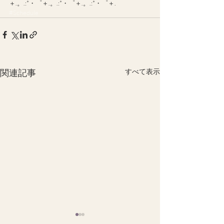
＋.。.:*・゜＋.。.:*・゜＋.。.:*・゜＋.
#Schedule
関連記事
すべて表示