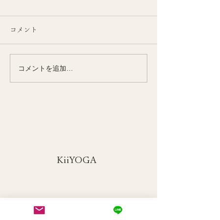
コメント
コメントを追加…
季節とともに整える
季節の変わり目
KiiYOGAオンラインクラ
い女性の腰腹力
ス
​KiiYOGA
© 2011 KiiYOGA