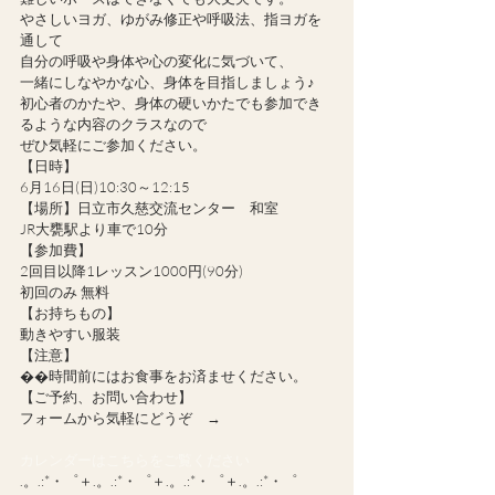
やさしいヨガ、ゆがみ修正や呼吸法、指ヨガを
通して
自分の呼吸や身体や心の変化に気づいて、
一緒にしなやかな心、身体を目指しましょう♪
初心者のかたや、身体の硬いかたでも参加でき
るような内容のクラスなので
ぜひ気軽にご参加ください。
【日時】
6月16日(日)10:30～12:15
【場所】日立市久慈交流センター　和室
JR大甕駅より車で10分
【参加費】
2回目以降1レッスン1000円(90分)
初回のみ 無料
【お持ちもの】
動きやすい服装
【注意】
��時間前にはお食事をお済ませください。
【ご予約、お問い合わせ】
フォームから気軽にどうぞ　→
カレンダーはこちらをご覧ください
.。.:*・゜＋.。.:*・゜＋.。.:*・゜＋.。.:*・゜