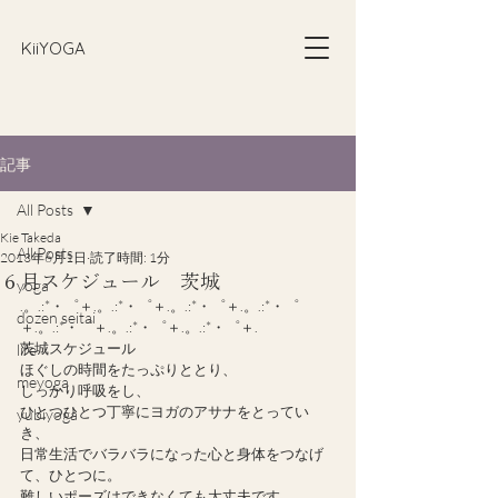
​KiiYOGA
記事
All Posts
Kie Takeda
All Posts
2013年6月1日
読了時間: 1分
６月スケジュール 茨城
yoga
.。.:*・゜＋.。.:*・゜＋.。.:*・゜＋.。.:*・゜
dozen seitai
＋.。.:*・゜＋.。.:*・゜＋.。.:*・゜＋.
茨城スケジュール
life
ほぐしの時間をたっぷりととり、
meyoga
しっかり呼吸をし、
ひとつひとつ丁寧にヨガのアサナをとってい
yubiyoga
き、
日常生活でバラバラになった心と身体をつなげ
て、ひとつに。
難しいポーズはできなくても大丈夫です。