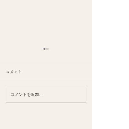
コメント
コメントを追加…
季節とともに整える
季節の変わり目
KiiYOGAオンラインクラ
い女性の腰腹力
ス