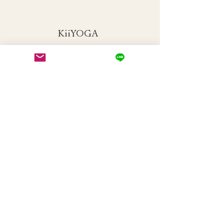
​KiiYOGA
© 2011 KiiYOGA
Menu
Home
対面クラス​
​方南町 いやしのヨガ
​眼ヨガ
​オンラインクラス
​KiiYOGAオンライン
​眼ヨガオンライン