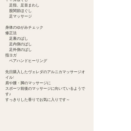
　足指、足首まわし
　股関節ほぐし
　足マッサージ
身体のゆがみチェック
修正法
　足裏のばし
　足内側のばし
　足外側のばし
指ヨガ
　ペアハンドヒーリング
先日購入したヴェレダのアルニカマッサージオ
イル!
肩や腰・脚のマッサージに
スポーツ前後のマッサージに向いているようで
す♪
すっきりした香りでお気に入りです～