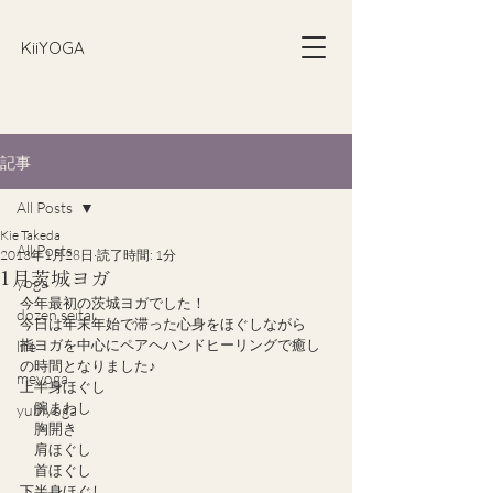
​KiiYOGA
記事
All Posts
Kie Takeda
All Posts
2013年1月28日
読了時間: 1分
1月茨城ヨガ
yoga
今年最初の茨城ヨガでした！
dozen seitai
今日は年末年始で滞った心身をほぐしながら
指ヨガを中心にペアヘハンドヒーリングで癒し
life
の時間となりました♪
meyoga
上半身ほぐし
　腕まわし
yubiyoga
　胸開き
　肩ほぐし
　首ほぐし
下半身ほぐし