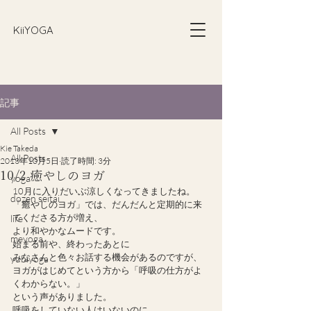
​KiiYOGA
記事
All Posts
Kie Takeda
All Posts
2013年10月5日
読了時間: 3分
10/2 癒やしのヨガ
yoga
10月に入りだいぶ涼しくなってきましたね。
dozen seitai
「癒やしのヨガ」では、だんだんと定期的に来
てくださる方が増え、
life
より和やかなムードです。
meyoga
始まる前や、終わったあとに
みなさんと色々お話する機会があるのですが、
yubiyoga
ヨガがはじめてという方から「呼吸の仕方がよ
くわからない。」
という声がありました。
呼吸をしていない人はいないのに、