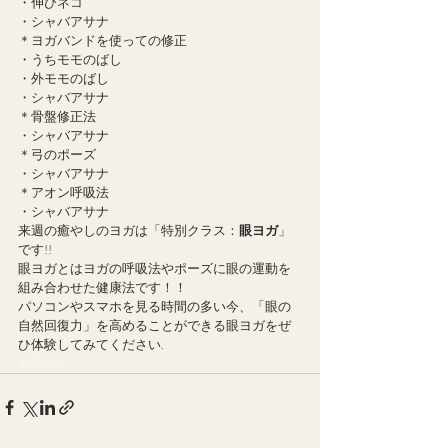
・伸びネコ
・シャバアサナ
＊ヨガバンドを使っての修正
・うちモモのばし
・外モモのばし
・シャバアサナ
＊骨盤修正法
・シャバアサナ
＊弓のポーズ
・シャバアサナ
＊アオン呼吸法
・シャバアサナ
来週の癒やしのヨガは「特別クラス：
眼ヨガ
」
です!!
眼ヨガとはヨガの呼吸法やポーズに眼の運動を
組み合わせた健康法です！！
パソコンやスマホを見る時間の多い今、「眼の
自然回復力」を高めることができる眼ヨガをぜ
ひ体験してみてください.
#YOGA