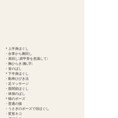
＊上半身ほぐし
・合掌から腕回し
・肩回し(肩甲骨を意識して)
・胸ひらき(腕L字)
・首のばし
＊下半身ほぐし
・動禅ひびき法
・足マッサージ
・股関節ほぐし
・体側のばし
＊猫のポーズ
・普通の猫
・うさぎのポーズで頭ほぐし
・変形ネコ