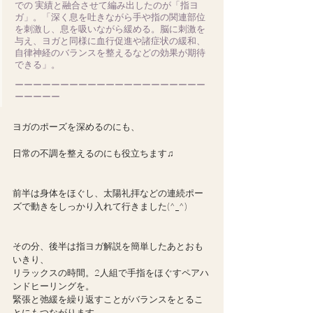
での 実績と融合させて編み出したのが「指ヨ
ガ」。「深く息を吐きながら手や指の関連部位
を刺激し、息を吸いながら緩める。脳に刺激を
与え、ヨガと同様に血行促進や諸症状の緩和、
自律神経のバランスを整えるなどの効果が期待
できる」。 
ーーーーーーーーーーーーーーーーーーーーー
ーーーーー
ヨガのポーズを深めるのにも、
日常の不調を整えるのにも役立ちます♫
前半は身体をほぐし、太陽礼拝などの連続ポー
ズで動きをしっかり入れて行きました(^_^)
その分、後半は指ヨガ解説を簡単したあとおも
いきり、
リラックスの時間。2人組で手指をほぐすペアハ
ンドヒーリングを。
緊張と弛緩を繰り返すことがバランスをとるこ
とにもつながります。