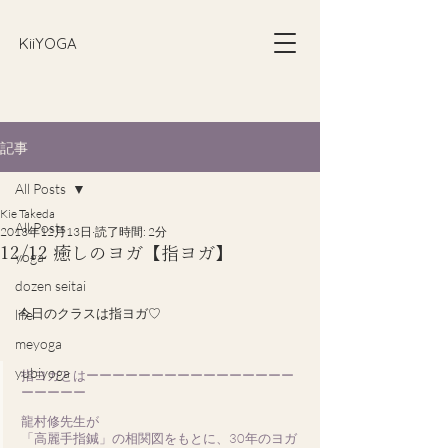
​KiiYOGA
記事
All Posts
Kie Takeda
All Posts
2013年12月13日
読了時間: 2分
12/12 癒しのヨガ【指ヨガ】
yoga
dozen seitai
今日のクラスは指ヨガ♡
life
meyoga
yubiyoga
指ヨガとはーーーーーーーーーーーーーーーー
ーーーーー 
龍村修先生が
「高麗手指鍼」の相関図をもとに、30年のヨガ