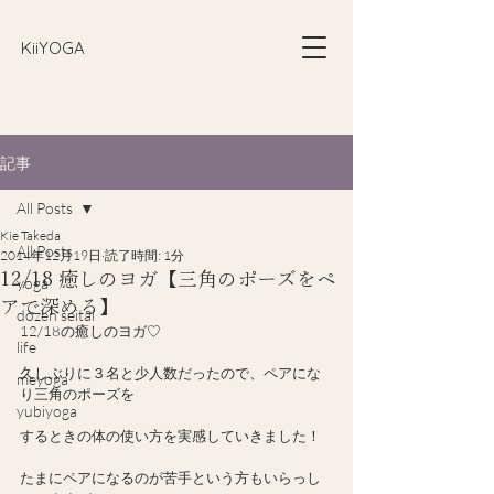
​KiiYOGA
記事
All Posts
Kie Takeda
All Posts
2014年12月19日
読了時間: 1分
12/18 癒しのヨガ【三角のポーズをペ
yoga
アで深める】
dozen seitai
12/18の癒しのヨガ♡
life
久しぶりに３名と少人数だったので、ペアにな
meyoga
り三角のポーズを
yubiyoga
するときの体の使い方を実感していきました！
たまにペアになるのが苦手という方もいらっし