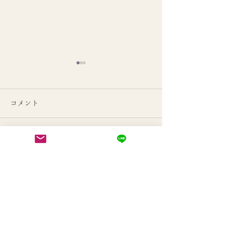
コメント
コメントを追加…
季節とともに整える
季節の変わり目
KiiYOGAオンラインクラ
い女性の腰腹力
ス