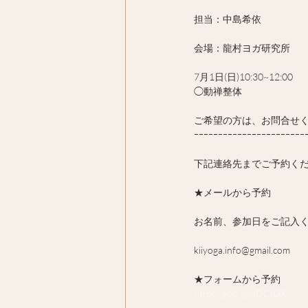
担当：中島希依
会場：龍村ヨガ研究所
7月1日(日)10:30~12:00
◯動禅整体
ご希望の方は、お問合せ
ｰｰｰｰｰｰｰｰｰｰｰｰｰｰｰｰｰｰｰｰｰｰｰ
下記連絡先までご予約く
★メールから予約
お名前、参加日をご記入
kiiyoga.info@gmail.com
★フォームから予約
https://goo.gl/qDCIOX