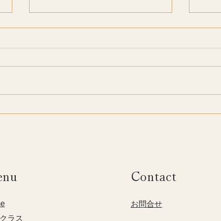
季節とともに整える
季節
KiiYOGAオンラインクラス
性の
enu
Contact
e
​お問合せ
クラス​