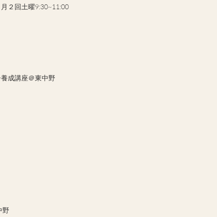
回土曜9:30~11:00
ー養成講座＠東中野
　
　
中野