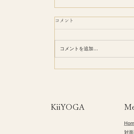
コメント
おかげさまで
コメントを追加…
​KiiYOGA
M
Hom
対面