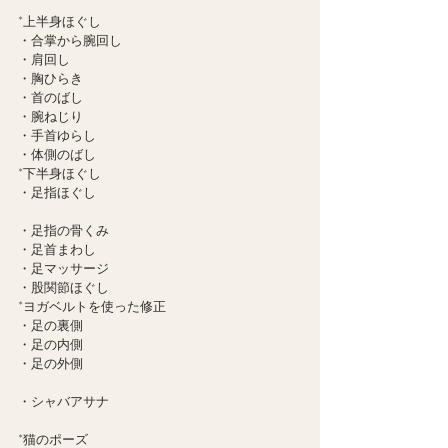
*上半身ほぐし
・合掌から腕回し
・肩回し
・胸ひらき
・首のばし
・腕ねじり
・手首ゆらし
・体側のばし
*下半身ほぐし
・足指ほぐし
・足指の骨くみ
・足首まわし
・足マッサージ
・股関節ほぐし
*ヨガベルトを使った修正
・足の裏側
・足の内側
・足の外側
・シャバアサナ
*猫のポーズ