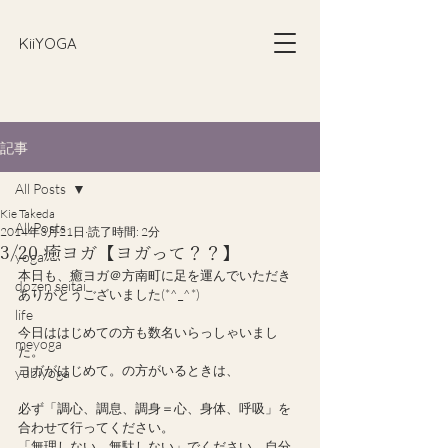
​KiiYOGA
記事
All Posts
Kie Takeda
All Posts
2014年3月21日
読了時間: 2分
3/20 癒ヨガ【ヨガって？？】
yoga
本日も、癒ヨガ＠方南町に足を運んでいただき
dozen seitai
ありがとうございました(*^_^*)
life
今日ははじめての方も数名いらっしゃいまし
meyoga
た。
ヨガがはじめて。の方がいるときは、
yubiyoga
必ず「調心、調息、調身＝心、身体、呼吸」を
合わせて行ってください。
「無理しない、無駄しない」でください。自分