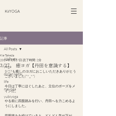
​KiiYOGA
記事
All Posts
Kie Takeda
All Posts
2014年3月27日
読了時間: 2分
3/27 癒ヨガ【丹田を意識する】
yoga
3/27も癒しのヨガにおこしいただきありがとう
dozen seitai
ございました(*^_^*)
life
今日は丁寧にほぐしたあと、立位のポーズをメ
meyoga
インに。
yubiyoga
やる前に四股踏みを行い、丹田へを力こめるよ
うにしました。
四股踏みを続けていると、どんどん気が下が