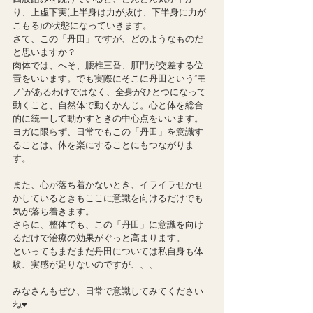
り、上虚下実(上半身は力が抜け、下半身に力が
こもる)の状態になっていきます。
さて、この「丹田」ですが、どのようなものだ
と思いますか？
肉体では、へそ、腰椎三番、肛門が交差する位
置をいいます。でも実際にそこに丹田という”モ
ノ”があるわけではなく、全身がひとつになって
動くこと、自然体で動くかんじ。心と体を総合
的に統一して動かすときの中心点をいいます。
ヨガに限らず、日常でもこの「丹田」を意識す
ることは、体を楽にすることにもつながりま
す。
また、心が落ち着かないとき、イライラせかせ
かしているときもここに意識を向けるだけでも
気が落ち着きます。
さらに、整体でも、この「丹田」に意識を向け
るだけで治療の効果がぐっと高まります。
といってもまだまだ丹田については私自身も体
験、実感が足りないのですが、、、
みなさんもぜひ、日常で意識してみてください
ね♥