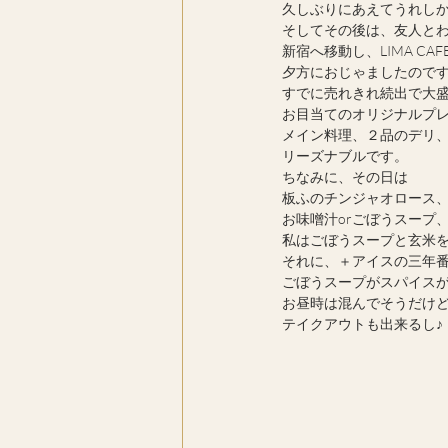
久しぶりにあえてうれし
そしてその後は、友人と
新宿へ移動し、LIMA CAF
夕方におじゃましたので
すでに売れきれ続出で大
お目当てのオリジナルプ
メイン料理、２品のデリ、
リーズナブルです。
ちなみに、その日は
板ふのチンジャオロース
お味噌汁orごぼうスープ、玄
私はごぼうスープと玄米を
それに、＋アイスの三年番
ごぼうスープがスパイス
お昼時は混んでそうだけど、
テイクアウトも出来るし♪