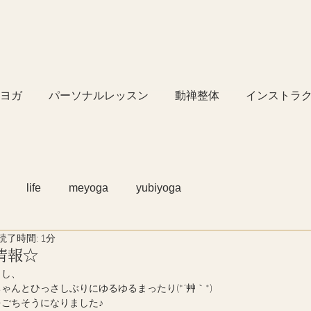
ヨガ
パーソナルレッスン
動禅整体
インストラ
life
meyoga
yubiyoga
読了時間: 1分
な情報☆
まし、
んとひっさしぶりにゆるゆるまったり(*´艸｀*)
ごちそうになりました♪