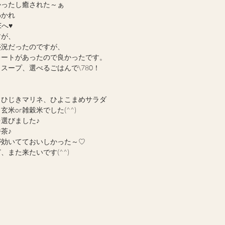
かったし癒された～ぁ
わかれ
Eへ♥
すが、
盛況だったのですが、
レートがあったので良かったです。
スープ、選べるごはんで\780！
、ひじきマリネ、ひよこまめサラダ
米or雑穀米でした(^^)
選びました♪
茶♪
が効いてておいしかった～♡
また来たいです(^^)