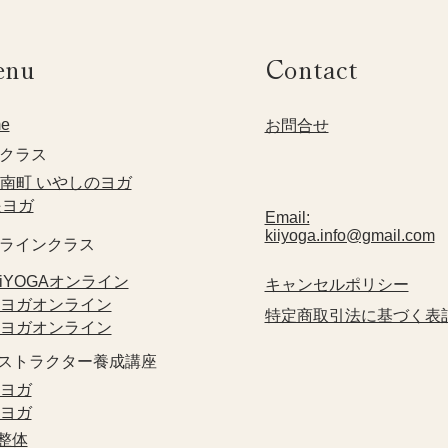
enu
Contact
e
​お問合せ
クラス​
方南町 いやしのヨガ
眼ヨガ
Email:
kiiyoga.info@gmail.com
ンラインクラス
KiiYOGAオンライン
​キャンセルポリシー
眼ヨガオンライン
特定商取引法に基づく表
指ヨガオンライン
ンストラクター養成講座
眼ヨガ
指ヨガ
禅整体