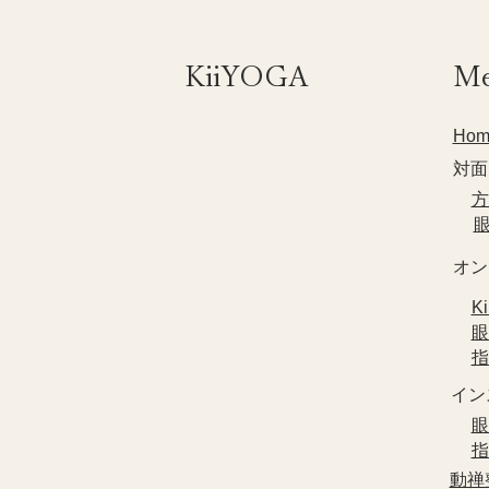
​KiiYOGA
M
Hom
対面
​
​
​オ
​
​
​
​イ
​
​
​動