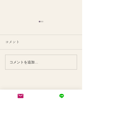
コメント
コメントを追加…
季節とともに整える
季節の変わり目
KiiYOGAオンラインクラ
い女性の腰腹力
ス
​KiiYOGA