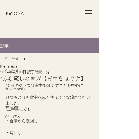
​KiiYOGA
記事
All Posts
Kie Takeda
All Posts
2014年4月10日
読了時間: 1分
4/10 癒しのヨガ【背中をほぐす】
yoga
10日のクラスは背中をほぐすことを中心に。
dozen seitai
いつもよりも背中を広く使うような流れで行い
life
ました。
meyoga
*上半身ほぐし
yubiyoga
・合掌から腕回し
・肩回し