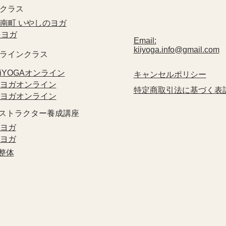
クラス​
方南町 いやしのヨガ
眼ヨガ
Email:
kiiyoga.info@gmail.com
ンラインクラス
KiiYOGAオンライン
​キャンセルポリシー
眼ヨガオンライン
特定商取引法に基づく表
指ヨガオンライン
ンストラクター養成講座
眼ヨガ
指ヨガ
禅整体