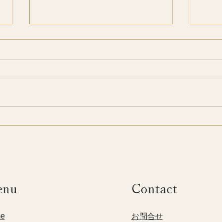
季節とともに整える
季節
KiiYOGAオンラインクラス
性の
enu
Contact
e
​お問合せ