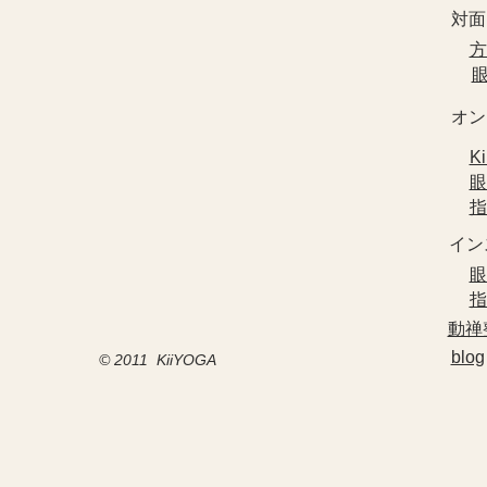
対面
​
​
​オ
​
​
​
​イ
​
​
​動
blog
© 2011 KiiYOGA