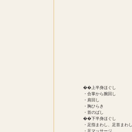
��上半身ほぐし
・合掌から腕回し
・肩回し
・胸ひらき
・首のばし
��下半身ほぐし
・足指まわし、足首まわ
・足マッサージ