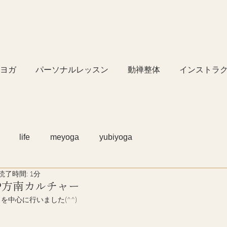
ヨガ
パーソナルレッスン
動禅整体
インストラ
life
meyoga
yubiyoga
読了時間: 1分
ガ@方南カルチャー
中心に行いました(^^)