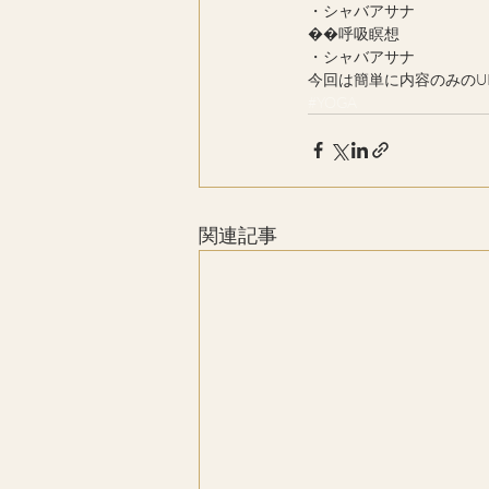
・シャバアサナ
��呼吸瞑想
・シャバアサナ
今回は簡単に内容のみのUP
#YOGA
関連記事