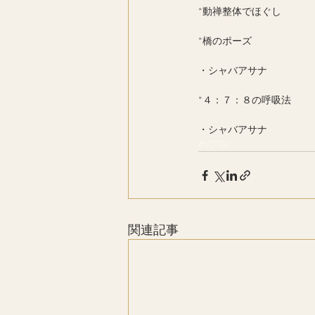
*動禅整体でほぐし
*橋のポーズ
・シャバアサナ
*４：７：８の呼吸法
・シャバアサナ
#YOGA
関連記事