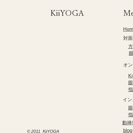
​KiiYOGA
M
Hom
対面
​
​
​オ
​
​
​
​イ
​
​
​動
blog
© 2011 KiiYOGA