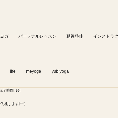
ヨガ
パーソナルレッスン
動禅整体
インストラ
life
meyoga
yubiyoga
読了時間: 1分
礼します(^^)