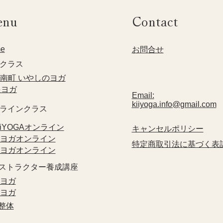
enu
Contact
e
​お問合せ
クラス​
方南町 いやしのヨガ
眼ヨガ
Email:
kiiyoga.info@gmail.com
ンラインクラス
KiiYOGAオンライン
​キャンセルポリシー
眼ヨガオンライン
特定商取引法に基づく表
指ヨガオンライン
ンストラクター養成講座
眼ヨガ
指ヨガ
禅整体