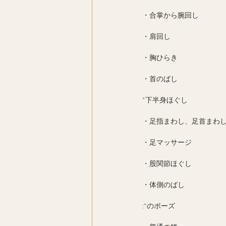
・合掌から腕回し
・肩回し
・胸ひらき
・首のばし
*下半身ほぐし
・足指まわし、足首まわ
・足マッサージ
・股関節ほぐし
・体側のばし
:*のポーズ