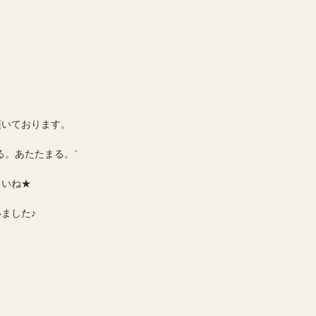
頂いております。
る。あたたまる。”
さいね★
ました♪