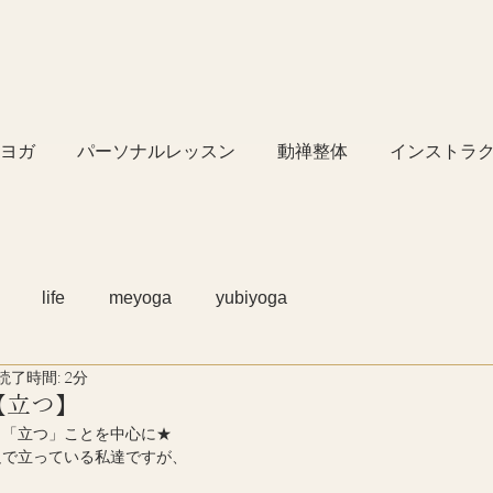
ヨガ
パーソナルレッスン
動禅整体
インストラ
life
meyoga
yubiyoga
読了時間: 2分
【立つ】
、「立つ」ことを中心に★
足で立っている私達ですが、