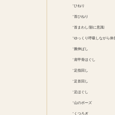
*ひねり
*首ひねり
*首まわし(額に意識)
*ゆっくり呼吸しながら体
*腕伸ばし
*肩甲骨ほぐし
*足指回し
*足首回し
*足ほぐし
*山のポーズ
*くつろぎ