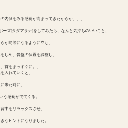
分の内側をみる感覚が高まってきたからか、、、
ポーズ(タダアサナ)をしてみたら、なんと気持ちのいいこと。
ひらが均等になるように立ち、
部をしめ、骨盤の位置を調整し、
き、首をまっすぐに。」
識を入れていくと、
置に来た時に、
という感覚がでてくる。
、背中をリラックスさせ、
大きなヒントになりました。