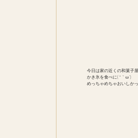
今日は家の近くの和菓子
かき氷を食べに( *｀ω´)
めっちゃめちゃおいしかっ