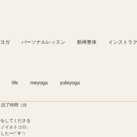
ヨガ
パーソナルレッスン
動禅整体
インストラ
life
meyoga
yubiyoga
読了時間: 1分
師をしてくださる
マノイルトコロ」
ー(*´∀`*)