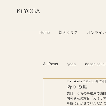
​KiiYOGA
Home
対面クラス
オンライン
All Posts
yoga
dozen seitai
Kie Takeda
2012年8月26日
祈りの舞
先日、うちの事務局で講
阿利さんの舞台「カミサ
を観に行かせていただきました