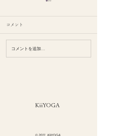
コメント
コメントを追加…
季節とともに整える
季節の変わり目
KiiYOGAオンラインクラ
い女性の腰腹力
ス
​KiiYOGA
© 2011 KiiYOGA