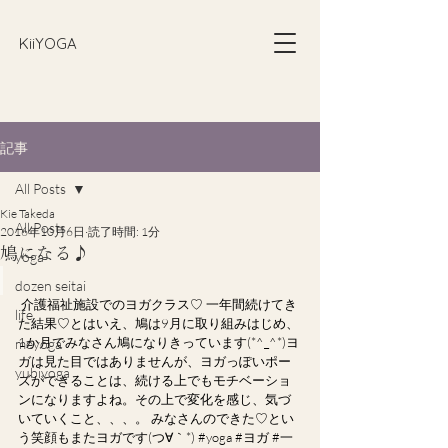
​KiiYOGA
記事
All Posts
Kie Takeda
All Posts
2016年10月6日
読了時間: 1分
鳩になる♪
yoga
dozen seitai
介護福祉施設でのヨガクラス♡ 一年間続けてき
life
た結果♡とはいえ、鳩は9月に取り組みはじめ、
1か月でみなさん鳩になりきっています(*^_^*)ヨ
meyoga
ガは見た目ではありませんが、ヨガっぽいポー
yubiyoga
ズができることは、続ける上でもモチベーショ
ンになりますよね。その上で変化を感じ、気づ
いていくこと、、、。 みなさんのできた♡とい
う笑顔もまたヨガです(つ∀｀*) #yoga #ヨガ #一