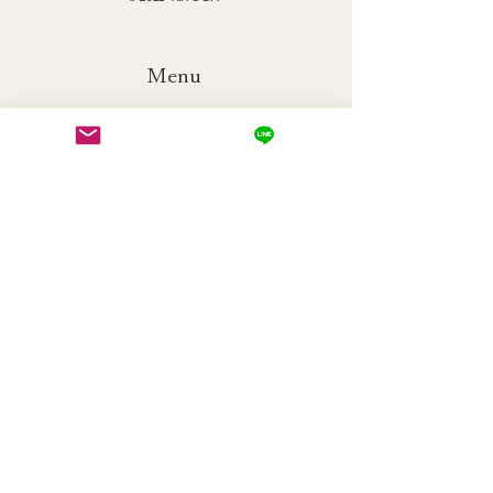
Menu
Home
対面クラス​
​方南町 いやしのヨガ
​眼ヨガ
​オンラインクラス
​KiiYOGAオンライン
​眼ヨガオンライン
​指ヨガオンライン
​インストラクター養成講座
​眼ヨガ
​指ヨガ
​動禅整体
blog
Contact