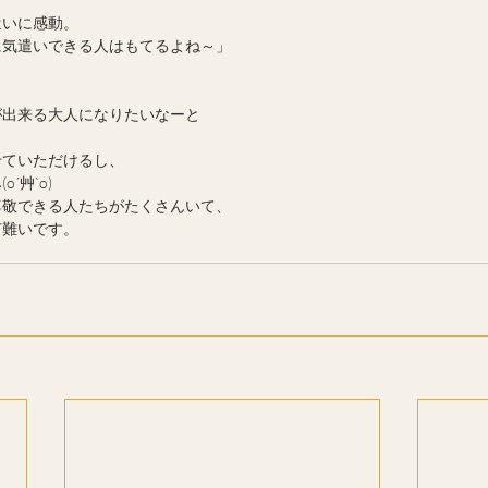
遣いに感動。
に気遣いできる人はもてるよね～」
が出来る大人になりたいなーと
せていただけるし、
´艸`o)
尊敬できる人たちがたくさんいて、
有難いです。