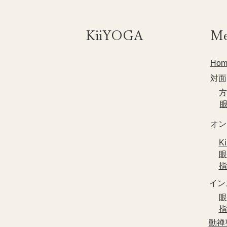
​KiiYOGA
M
Hom
対面
​
​
​オ
​
​
​
​イ
​
​
​動