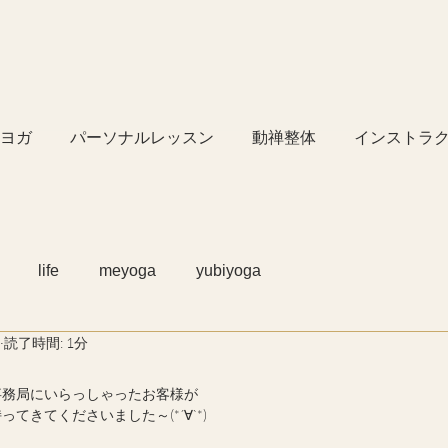
ヨガ
パーソナルレッスン
動禅整体
インストラ
life
meyoga
yubiyoga
読了時間: 1分
事務局にいらっしゃったお客様が
てきてくださいました～(*´∀`*)