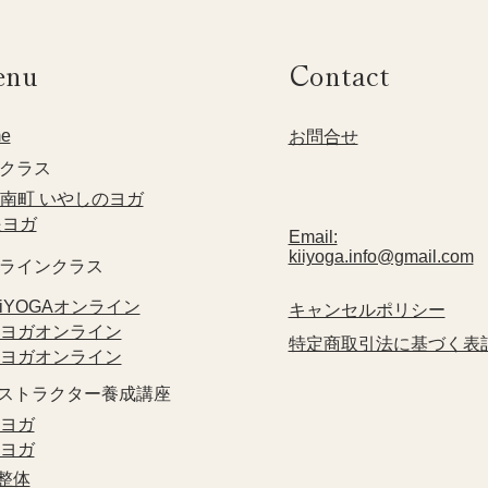
enu
Contact
e
​お問合せ
クラス​
方南町 いやしのヨガ
眼ヨガ
Email:
kiiyoga.info@gmail.com
ンラインクラス
KiiYOGAオンライン
​キャンセルポリシー
眼ヨガオンライン
特定商取引法に基づく表
指ヨガオンライン
ンストラクター養成講座
眼ヨガ
指ヨガ
禅整体