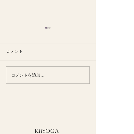
コメント
コメントを追加…
季節とともに整える
季節の変わり目
KiiYOGAオンラインクラ
い女性の腰腹力
ス
​KiiYOGA