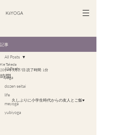
​KiiYOGA
記事
All Posts
Kie Takeda
All Posts
2014年5月27日
読了時間: 1分
時間
yoga
dozen seitai
life
久しぶりに小学生時代からの友人とご飯♥
meyoga
yubiyoga