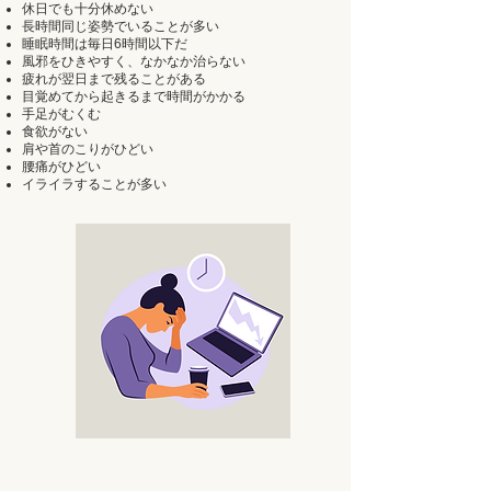
休⽇でも⼗分休めない
⻑時間同じ姿勢でいることが多い
睡眠時間は毎⽇6時間以下だ
⾵邪をひきやすく、なかなか治らない
疲れが翌⽇まで残ることがある
⽬覚めてから起きるまで時間がかかる
⼿⾜がむくむ
⾷欲がない
肩や⾸のこりがひどい
腰痛がひどい
イライラすることが多い