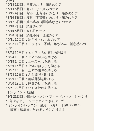
[動画]
* 8/13 2日目：首筋のこリ・痛みのケア
* 8/14 3日目：肩のこり・痛みのケア
* 8/15 4日目：背部（上背部）のこり・痛みのケア
* 8/16 5日目：腰部（下背部）のこり・痛みのケア
* 8/17 6日目：膝の痛み（関節痛など）のケア
* 8/18 7日目：頭痛のケア
* 8/19 8日目：疲れ目のケア
* 8/20 9日目：消化不良・便秘のケア
* 8/21 10日目：冷え性・むくみのケア
* 8/22 11日目：イライラ・不眠・落ち込み・倦怠感への
ケア
* 8/23 12日目：４：７：８の癒しの呼吸法
* 8/24 13日目：上体の前屈を助ける
* 8/25 14日目：上体反らしを助ける
* 8/26 15日目：上体のねじリを助ける
* 8/27 16日目：上体の側伸を助ける
* 8/28 17日目：左右開脚を助ける
* 8/29 18日目：前後開脚を助ける
* 8/30 19日目：胸部の反リを助ける
* 8/31 20日目：たすき掛けを助ける
[オンラインor 動画]
* 9/1 21日目：60分レッスン・フィードバック じっくり
45分指ほぐし・リラックスできる指ヨガ
* オンラインレッスン：最終日 9月1日(日)9:30-10:45
動画：編集後に見れるようになります