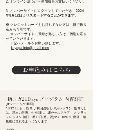
2. オンライン決済から参加費をお支払いください。
3. メンバーサイトにログインしていただき、
2024
年8月12日よりスタートすることができます
。
※ クレジットカードをお持ちでない方は、銀行振り
込みも可能です。
メンバーサイトに登録が難しい方は、個別対応さ
せていただきます。
下記へメールをお願い致します。
​
kiiyoga.info@gmail.com
お申込みはこちら
指ヨガ21Days プログラム​ 内容詳細
[オンラインor 動画]
* 8/12 1日目：指ヨガ 初回説明と60分レッスン 指ヨガと
は、基本の呼吸、中指回し、15分セルフケア オンライ
ンレッスン:初日 8月12日(月、祝)9:30-10:459 動画：編
集後に見れるようになります