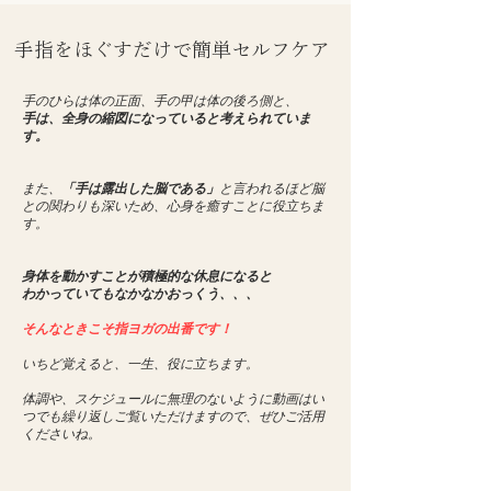
​手指をほぐすだけで簡単セルフケア
手のひらは体の正面、手の甲は体の後ろ側と、
手は、全身の縮図になっていると考えられていま
す。
また、
「手は露出した脳である」
と言われるほど脳
との関わりも深いため、心身を癒すことに役立ちま
す。
身体を動かすことが積極的な休息になると
わかっていてもなかなかおっくう、、、​
そんなときこそ指ヨガの出番です！
いちど覚えると、一生、役に立ちます。
体調や、スケジュールに無理のないように動画はい
つでも繰り返しご覧いただけますので、ぜひご活用
くださいね。