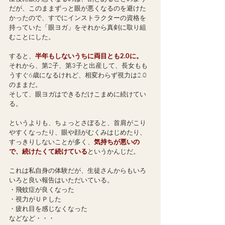
だが、このままずっと眼が悪くなるのを避けた
かったので、すでにインストラクターの資格を
持っていた「眼ヨガ」をそれから真剣に取り組
むことにした。
すると、
半年もしないうちに両目とも2.0に。
それから、第2子、第3子と出産して、長女もも
うすぐ6歳になるけれど、相変わらず視力は2.0
のままだ。
そして、眼ヨガはできるだけこまめに続けてい
る。
というよりも、ちょっとさぼると、首肩がこり
やすくなったり、眼や顔がむくみはじめたり、
すっきりしないことが多く、
気持ちが悪いの
で、続けたくて続けている
というかんじだ。
これは私自身の体験だが、生徒さんからもいろ
いろと良い報告はいただいている。
・飛蚊症が良くなった
・視力がＵＰした
・疲れ目を感じなくなった
などなど・・・