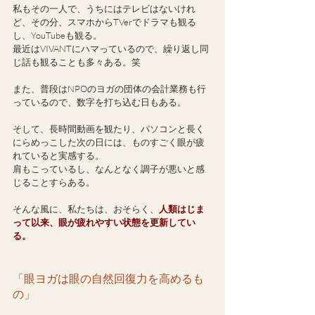
私もその一人で、うちにはテレビはないけれ
ど、その分、スマホからTVerでドラマも観る
し、YouTubeも観る。
最近はVIVANTにハマっているので、繰り返し同
じ話も観ることも多々ある。笑
また、普段はNPOのヨガの団体の会計業務も行
っているので、数字を打ち込む日もある。
そして、長時間動画を観たり、パソコンと長く
にらめっこした次の日には、ものすごく眼が疲
れていると実感する。
肩もこっているし、なんとなく調子が悪いと感
じることすらある。
そんな風に、私たちは、おそらく、
人類はじま
って以来、眼が疲れやすい状態を更新してい
る
。
「眼ヨガは眼の自然回復力を高めるも
の」