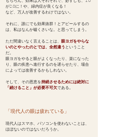
もちろん、効果は人それぞれで、必ずしも、1.0
が2.0に！や、緑内症が良くなる！
など、万人が改善するわけではない。
それに、誰にでも効果抜群！とアピールするの
は、私はなんか嘘くさいな。と思ってしまう。
ただ間違いなく言えることは、
眼ヨガをやらな
いのとやったのとでは、全然違う
ということ
だ。
眼ヨガをやると眼がよくなったり、楽になった
り、眼の疾患へ進行するのを遅らせたり、場合
によっては改善するかもしれない。
そして、その恩恵を
持続させるためには絶対に
「続けること」が必要不可欠
である。
「現代人の眼は疲れている」
現代人はスマホ、パソコンを使わないことは、
ほぼないのではないだろうか。