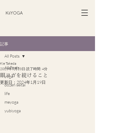
​KiiYOGA
記事
All Posts
Kie Takeda
All Posts
2023年8月23日
読了時間: 4分
眼ヨガを続けること
yoga
更新日：
2024年1月19日
dozen seitai
life
meyoga
yubiyoga