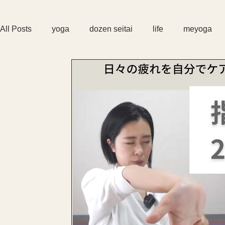
All Posts
yoga
dozen seitai
life
meyoga