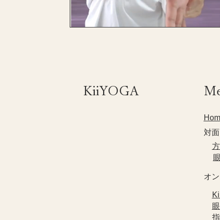
​KiiYOGA
M
Hom
対面
​
​
​オ
​
​
​