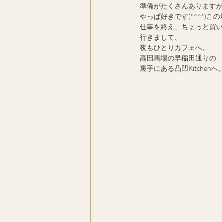
準備がたくさんあります
やっぱ好きです(*^^*)こ
仕事を終え、ちょっと買
行きまして、
夜もひとりカフェへ。
高田馬場の早稲田通りの
裏手にある凸凹Kitchenへ
http://www.deco-boco.info/