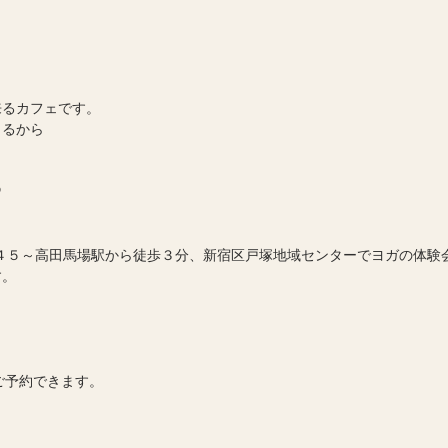
、
来るカフェです。
くるから
♡
:４５～高田馬場駅から徒歩３分、新宿区戸塚地域センターでヨガの体験会を
す。
omからご予約できます。