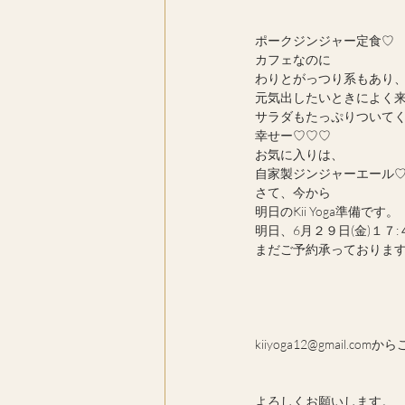
ポークジンジャー定食♡
カフェなのに
わりとがっつり系もあり
元気出したいときによく
サラダもたっぷりついて
幸せー♡♡♡
お気に入りは、
自家製ジンジャーエール
さて、今から
明日のKii Yoga準備です。
明日、6月２９日(金)１７
まだご予約承っておりま
kiiyoga12@gmail.c
よろしくお願いします。