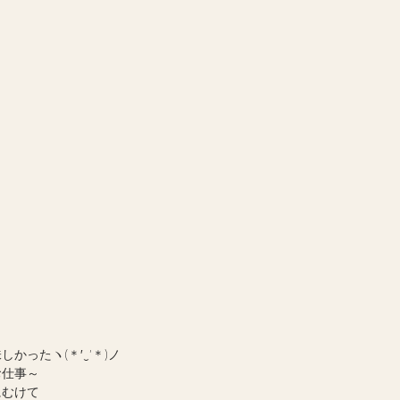
かったヽ(＊′‿’＊)ノ
お仕事～
にむけて