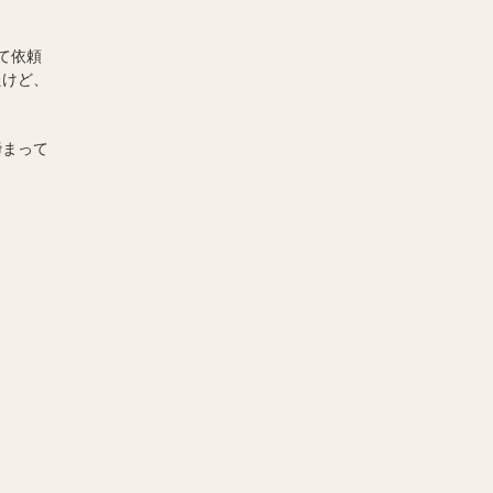
て依頼
たけど、
締まって